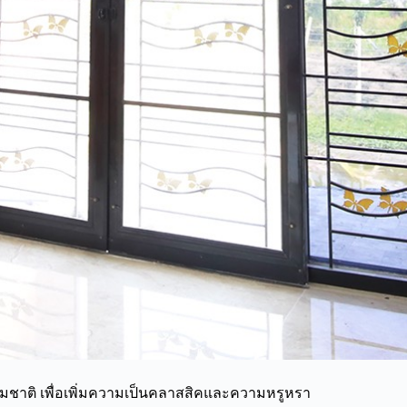
ชาติ เพื่อเพิ่มความเป็นคลาสสิคและความหรูหรา