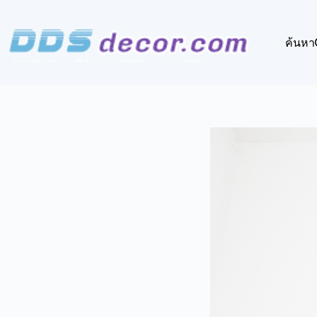
Skip
to
content
ค้นหา