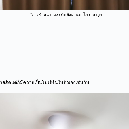
บริการจำหน่ายและติดตั้งม่านตาไก่ราคาถูก
ลาสสิคแต่ก็มีความเป็นโมเดิร์นในตัวเองเช่นกัน