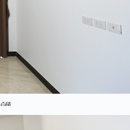
ได้ดี